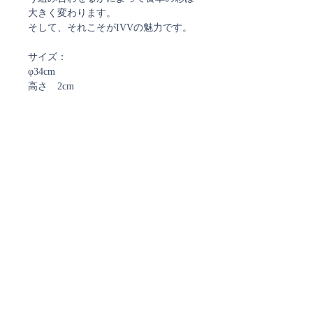
大きく変わります。
そして、それこそがIVVの魅力です。
サイズ：
φ34cm
高さ 2cm
必ずご確認ください
・食洗機・電子レンジの使用 不可
・製品は１点ごとに多少の個体差があ
ります
ご注文確認メール、及び
・SALE品は割れや欠け以外での返品
発送通知メールについて
はお受けできません
ストアではご注文確定時と発送時にご案内のメールを
お送りしております。
ご注文時に弊社からのメールを受信できるよう
ご設定をお願い致します。
現在、
@docomo.ne.jp、@yahoo.co.jpで
お送りしたメールが届かない事象が多発しております。
ご注文確認メールが届いていないなど、