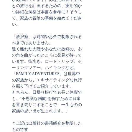
との旅行を計画するための、実用的か
つ詳細な洞察は本書を参考に！そうし
て、家族の冒険の準備を始めてくださ
い。
「放浪癖」は時間やお金で制限される
べきではありません。
遠く離れた大陸やあなたの故郷の、あ
の角を曲がったところに発見が待って
います。街歩き、ロードトリップ、セ
ーリングツアー、ハイキングなど、
「FAMILY ADVENTURES」は世界中
の家族から、エキサイティングな旅行
を掘り下げてご紹介しています。
もちろん、日帰り旅行でも長い休暇で
も、’不思議な瞬間’を探すために日常
を置き去りにすることで、一生ものの
家族の思い出が生まれます。」
＊上記は出版社の書籍紹介を翻訳した
ものです