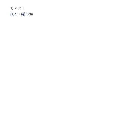
サイズ：
横21・縦26cm
厚み 2.8cm
重さ 1.4Kg
ページ数 256
言語 英語
ハードカバー
返品
不可
ご注文確認メール、及び
発送通知メールについて
ストアではご注文確定時と発送時にご案内のメールを
お送りしております。
ご注文時に弊社からのメールを受信できるよう
ご設定をお願い致します。
現在、
@docomo.ne.jp、@yahoo.co.jpで