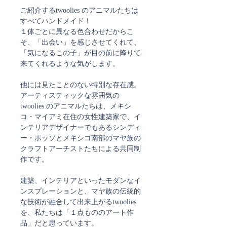
ご紹介するtwoolies のアニマルたちは
すべてハンドメイド！
１体ごとに異なる色合わせだからこ
そ、「出会い」を感じさせてくれて、
「気になるこの子」が目の前に降りて
来てくれるような気がします。
他には見たことのない特別な存在感。
アーティスティックな雰囲気の
twoolies のアニマルたちは、メキシ
コ・マイアミ在住の女性建築家で、イ
ンテリアデザイナーでもあるシンディ
ー・ポッソとメキシコ南部のマヤ族の
クラフトアーチストたちによる共同制
作です。
建築、インテリアといったモダンなイ
ンスプレーションと、マヤ族の伝統的
な技術が融合して出来上がるtwoolies
を、私たちは「１点もののアート作
品」だと思っています。