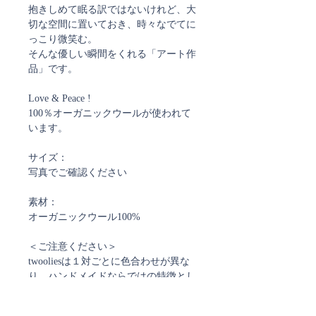
抱きしめて眠る訳ではないけれど、大
切な空間に置いておき、時々なでてに
っこり微笑む。
そんな優しい瞬間をくれる「アート作
品」です。
Love & Peace !
100％オーガニックウールが使われて
います。
サイズ：
写真でご確認ください
素材：
オーガニックウール100%
＜ご注意ください＞
twooliesは１対ごとに色合わせが異な
り、ハンドメイドならではの特徴とし
て表情にも個体差があります。
厳密には１点ものとなるため、商品の