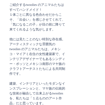
ご紹介するtwoolies のアニマルたちは
すべてハンドメイド！
１体ごとに異なる色合わせだからこ
そ、「出会い」を感じさせてくれて、
「気になるこの子」が目の前に降りて
来てくれるような気がします。
他には見たことのない特別な存在感。
アーティスティックな雰囲気の
twoolies のアニマルたちは、メキシ
コ・マイアミ在住の女性建築家で、イ
ンテリアデザイナーでもあるシンディ
ー・ポッソとメキシコ南部のマヤ族の
クラフトアーチストたちによる共同制
作です。
建築、インテリアといったモダンなイ
ンスプレーションと、マヤ族の伝統的
な技術が融合して出来上がるtwoolies
を、私たちは「１点もののアート作
品」だと思っています。