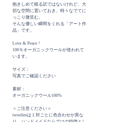
抱きしめて眠る訳ではないけれど、大
切な空間に置いておき、時々なでてに
っこり微笑む。
そんな優しい瞬間をくれる「アート作
品」です。
Love & Peace !
100％オーガニックウールが使われて
います。
サイズ：
写真でご確認ください
素材：
オーガニックウール100%
＜ご注意ください＞
twooliesは１対ごとに色合わせが異な
り、ハンドメイドならではの特徴とし
て表情にも個体差があります。
厳密には１点ものとなるため、商品の