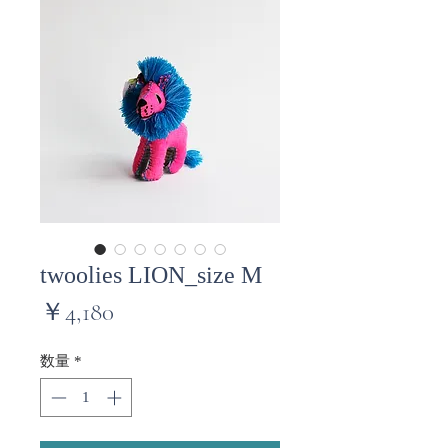
twoolies LION_size M
価
￥4,180
格
数量
*