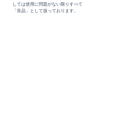
しては使用に問題がない限りすべて
「良品」として扱っております。
何を選び、どう生活に取り入れるか？
既にGUAXSをお持ちの方ならご存知
かと思いますが、GUAXSの雰囲気や
佇まいは、なかなか、そうそう他には
ないものです。
GAUXS特有のカット、グレイがかっ
たガラスの色、表面のつややマットな
質感。どれもが特別な輝きをもちま
す。
花を生けても、明かりを灯しても、
GAUXSはそこにあることで特別な雰
囲気をかもします。
リビングでも、ダイニングでも寝室で
も。GAUXSのこの特別な存在が素敵
な時間を演出することを確信していま
す。