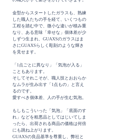
金型からスタートしたガラスも、熟練
した職人たちの手を経て、いくつもの
工程を踏む中で、微小な違いが積み重
なり、ある意味「幸せな」個体差が少
しずつ生まれ、GUAXSのガラスはま
さにGUAXSらしく彫刻のような輝き
を見せます。
「1点ごとに異なり」「気泡が入る」
こともあります。
そしてそれこそが、職人技とおおらか
なムラが生み出す「1点もの」と言え
るのです。
愛すべき個体差、人の手が生む気泡。
もしもこういった「気泡」「底面のす
れ」などを粗悪品としてはじいてしま
ったら、出荷される商品の価格は何倍
にも跳ね上がります。
GUAXSの良品基準を尊重し、弊社と